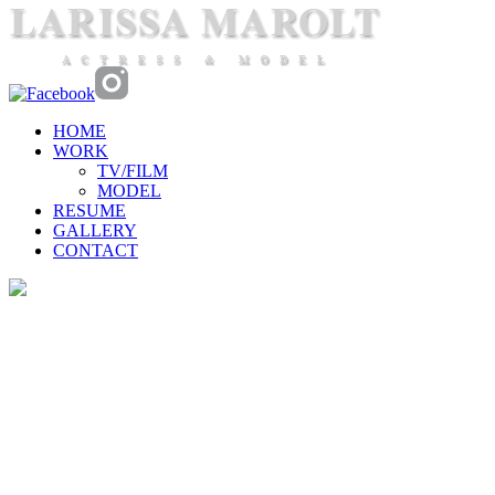
HOME
WORK
TV/FILM
MODEL
RESUME
GALLERY
CONTACT