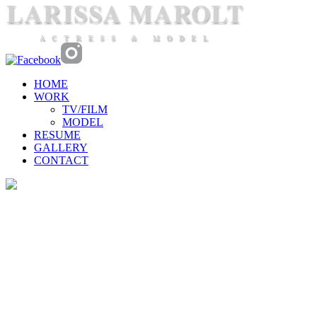
HOME
WORK
TV/FILM
MODEL
RESUME
GALLERY
CONTACT